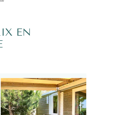
lle
IX EN
E