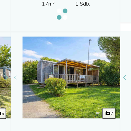
17m²
1 Sdb.
5
7