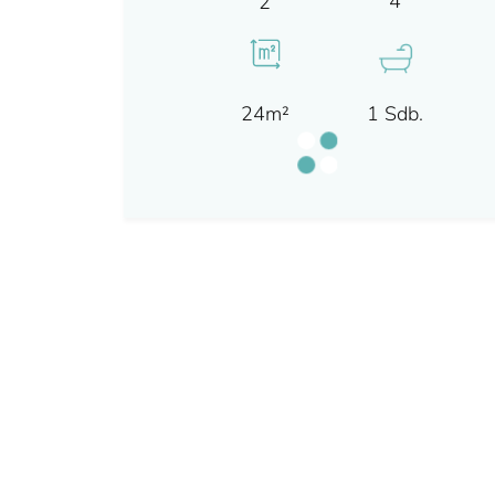
4
2
24m²
1 Sdb.