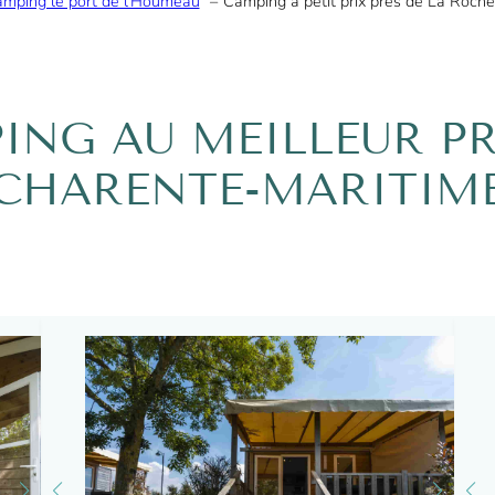
mping le port de l’Houmeau
Camping à petit prix près de La Roche
ING AU MEILLEUR PR
CHARENTE-MARITIM