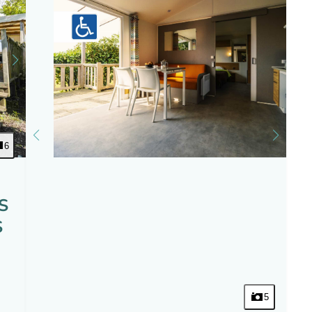
6
S
S
5