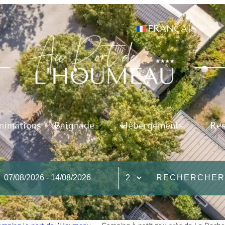
FRANÇAIS
Animations
Baignade
Hébergements
Res
RECHERCHER