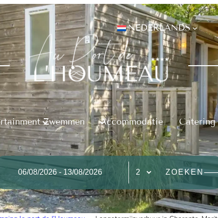
NEDERLANDS
ertainment
Zwemmen
Accommodatie
Catering
ZOEKEN