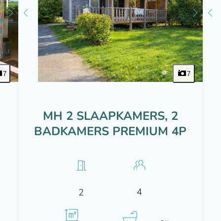
7
7
MH 2 SLAAPKAMERS, 2
BADKAMERS PREMIUM 4P
4
2