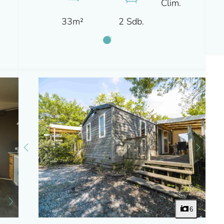
Clim.
33m²
2 Sdb.
6