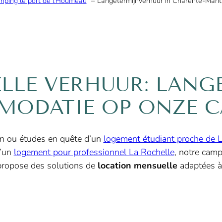
ping le port de l’Houmeau
Langetermijnverhuur in Charente-Mari
LLE VERHUUR: LANG
ODATIE OP ONZE 
n ou études en quête d’un
logement étudiant proche de L
d’un
logement pour professionnel La Rochelle
, notre cam
ropose des solutions de
location mensuelle
adaptées à