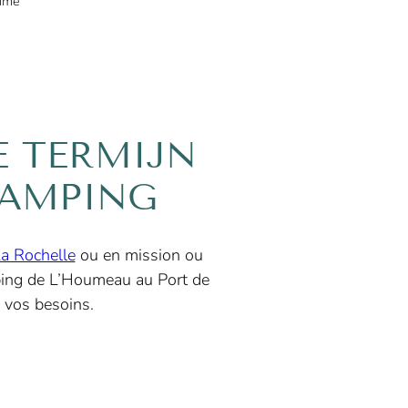
time
E TERMIJN
CAMPING
a Rochelle
ou en mission ou
ping de L’Houmeau au Port de
 vos besoins.