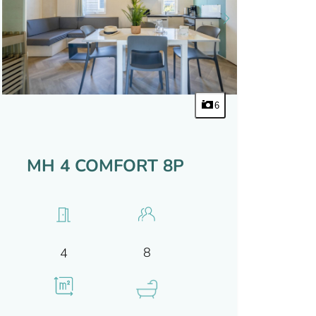
6
MH 4 COMFORT 8P
8
4