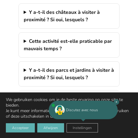
Y a-t-il des châteaux à visiter à
proximité ? Si oui, lesquels ?
Cette activité est-elle praticable par
mauvais temps ?
Y a-t-il des parcs et jardins à visiter à
proximité ? Si oui, lesquels ?
Les environs du camping sont-ils
We gebruiken cookies om je de beste ervaring op onze site te
bieden.
réputés pour la richesse de leur
Discutez avec nous
Je kunt meer informatie vinden over welke cookies we gebruiken
patrimoine :
of deze uitschakelen in de
instellingen
.
Accepteer
Afwijzen
Instellingen
Y a-t-il des guides ou partenaires